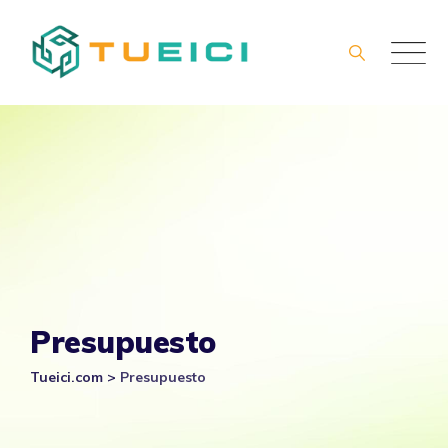
Skip
to
content
Presupuesto
Tueici.com
>
Presupuesto