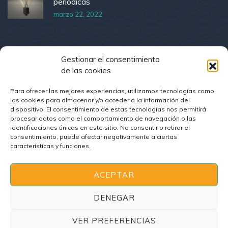
periódicas
marzo 22, 2022
HORARIO
Gestionar el consentimiento
de las cookies
Lunes – Viernes
8:00 – 17:00
Para ofrecer las mejores experiencias, utilizamos tecnologías como
las cookies para almacenar y/o acceder a la información del
Sábado
Cerrado
dispositivo. El consentimiento de estas tecnologías nos permitirá
procesar datos como el comportamiento de navegación o las
identificaciones únicas en este sitio. No consentir o retirar el
Domingo
Cerrado
consentimiento, puede afectar negativamente a ciertas
características y funciones.
ACEPTAR
DENEGAR
Copyright © 2022 Power by
Inet Global
, Todos los
VER PREFERENCIAS
derechos reservados. Imágenes by pixbay.com